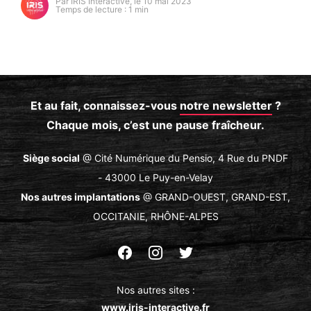
Par IRIS Interactive, le 10 mai 2023
Temps de lecture : 1 min
https://secure.gravatar.com/avatar/93cb82e6d54a5d
s=96&d=mm&r=g
Et au fait, connaissez-vous
notre newsletter
?
Chaque mois, c’est une pause fraîcheur.
Siège social
@ Cité Numérique du Pensio, 4 Rue du PNDF
- 43000 Le Puy-en-Velay
Nos autres implantations
@ GRAND-OUEST, GRAND-EST,
OCCITANIE, RHÔNE-ALPES
Suivez-
Suivez-
Suivez-
nous
nous
nous
Nos autres sites :
sur
sur
sur
www.iris-interactive.fr