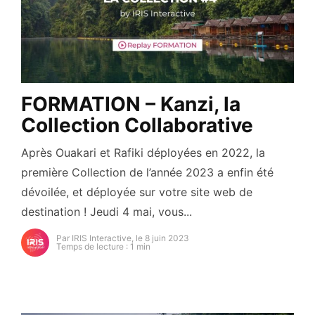
FORMATION – Kanzi, la
Collection Collaborative
Après Ouakari et Rafiki déployées en 2022, la
première Collection de l’année 2023 a enfin été
dévoilée, et déployée sur votre site web de
destination ! Jeudi 4 mai, vous...
Par IRIS Interactive, le 8 juin 2023
Temps de lecture : 1 min
https://secure.gravatar.com/avatar/93cb82e6d54a5d
s=96&d=mm&r=g