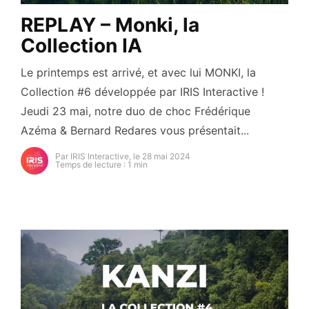
REPLAY – Monki, la
Collection IA
Le printemps est arrivé, et avec lui MONKI, la
Collection #6 développée par IRIS Interactive !
Jeudi 23 mai, notre duo de choc Frédérique
Azéma & Bernard Redares vous présentait...
Par IRIS Interactive, le 28 mai 2024
Temps de lecture : 1 min
https://secure.gravatar.com/avatar/93cb82e6d54a5d
s=96&d=mm&r=g