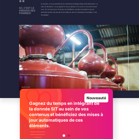
Nouveauté
Gagnez du temps en intégrant de
la donnée SIT au sein de vos
contenus et bénéficiez des mises à
Intégre
jour automatiques de ces
commerc
éléments.
au sein