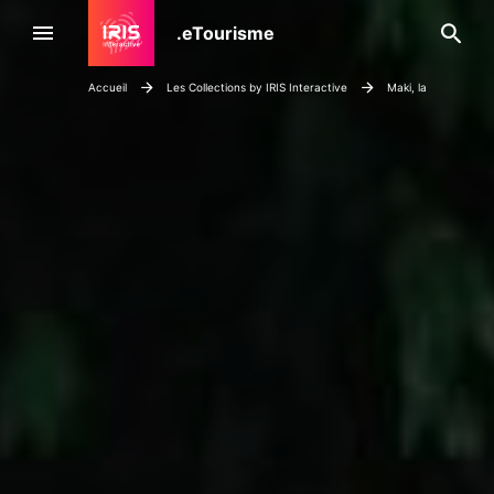
Je
.eTourisme
Menu
rec
IRIS
Accueil
Les Collections by IRIS Interactive
Maki, la collection #
Interactive,
éditeur
du
plugin
WordPress
e-
Tourisme