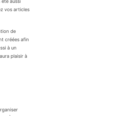
 été aussi
ez vos articles
sation de
t créées afin
ssi à un
ura plaisir à
rganiser