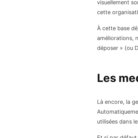
visuellement so
cette organisat
À cette base dé
améliorations, n
déposer » (ou D
Les me
Là encore, la g
Automatiquement,
utilisées dans l
Et si par défau