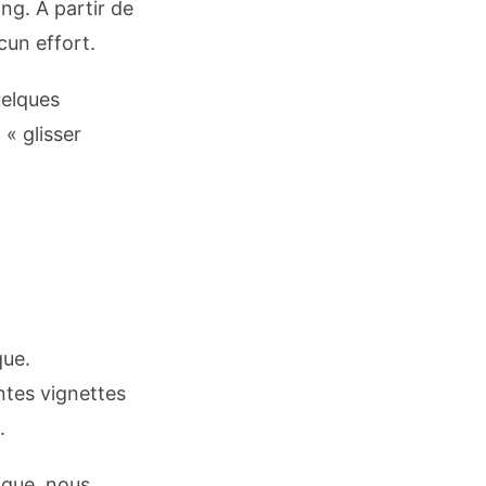
ng. À partir de
cun effort.
uelques
« glisser
que.
ntes vignettes
.
ique, nous