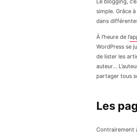
Le blogging, c’e
simple. Grâce à 
dans différentes
À l’heure de l’
ap
WordPress se ju
de lister les ar
auteur… L’auteur
partager tous 
Les pa
Contrairement à