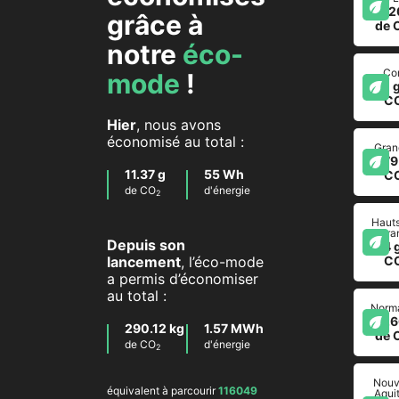
-7.2
grâce à
de 
notre
éco-
Co
mode
!
-1 
C
Hier
, nous avons
économisé au total :
Gran
-779
11.37 g
55 Wh
C
de CO
d'énergie
2
Haut
Fra
Depuis son
-4 
lancement
, l’éco-mode
C
a permis d’économiser
au total :
Norm
-8.6
290.12 kg
1.57 MWh
de 
de CO
d'énergie
2
Nouv
équivalent à parcourir
116049
Aqui