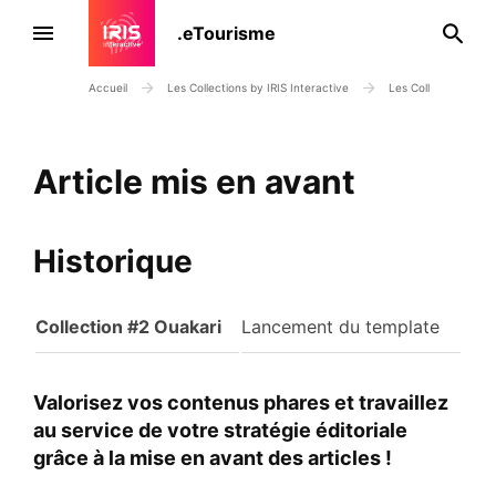
Je
.eTourisme
Menu
rec
IRIS
Accueil
Les Collections by IRIS Interactive
Les Collections en d
Interactive,
éditeur
Article mis en avant
du
plugin
WordPress
Historique
e-
Tourisme
Collection #2 Ouakari
Lancement du template
Valorisez vos contenus phares et travaillez
au service de votre stratégie éditoriale
grâce à la mise en avant des articles !