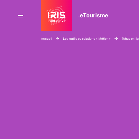
.eTourisme
Menu
IRIS
Accueil
Les outils et solutions « Métier »
Tchat en li
Interactive,
éditeur
du
plugin
WordPress
e-
Tourisme