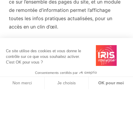
ce sur l’ensemble des pages du site, et un module
de remontée d’information permet l’affichage
toutes les infos pratiques actualisées, pour un
accès en un clin d’œil.
Ce site utilise des cookies et vous donne le
contrôle sur ce que vous souhaitez activer.
C'est OK pour vous ?
Consentements certifiés par
Non merci
Je choisis
OK pour moi
Axeptio consent
Plateforme de Gestion du Consentement : Personnalisez vos O
Notre plateforme vous permet d'adapter et de gérer vos paramètr