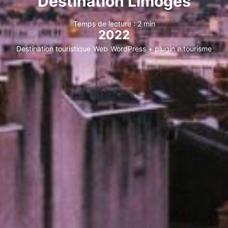
Destination Limoges
Temps de lecture : 2 min
2022
Destination touristique
Web
WordPress + plugin e.tourisme