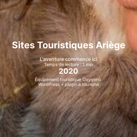
Sites Touristiques Ariège
L'aventure commence ici
Temps de lecture : 1 min
2020
Équipement touristique
Oxygeno
WordPress + plugin e.tourisme