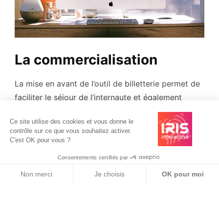
La commercialisation
La mise en avant de l’outil de billetterie permet de
faciliter le séjour de l’internaute et également
favoriser la transformation.
Ce site utilise des cookies et vous donne le
contrôle sur ce que vous souhaitez activer.
C'est OK pour vous ?
Consentements certifiés par
Non merci
Je choisis
OK pour moi
Axeptio consent
Plateforme de Gestion du Consentement : Personnalisez vos O
Notre plateforme vous permet d'adapter et de gérer vos paramètr