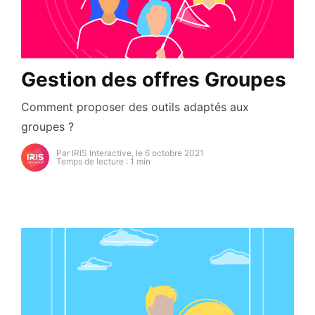
Gestion des offres Groupes
Comment proposer des outils adaptés aux
groupes ?
Par IRIS Interactive, le 6 octobre 2021
Temps de lecture : 1 min
https://secure.gravatar.com/avatar/93cb82e6d54a5d
s=96&d=mm&r=g