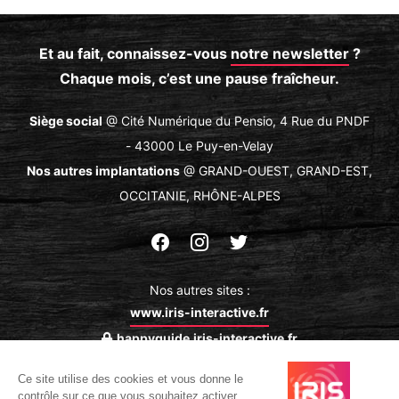
Et au fait, connaissez-vous
notre newsletter
?
Chaque mois, c’est une pause fraîcheur.
Siège social
@ Cité Numérique du Pensio, 4 Rue du PNDF
- 43000 Le Puy-en-Velay
Nos autres implantations
@ GRAND-OUEST, GRAND-EST,
OCCITANIE, RHÔNE-ALPES
Suivez-
Suivez-
Suivez-
nous
nous
nous
Nos autres sites :
sur
sur
sur
www.iris-interactive.fr
Facebook
Instagram
Twitter
happyguide.iris-interactive.fr
Ce site utilise des cookies et vous donne le
Plan du site
Mentions légales
Politique de
contrôle sur ce que vous souhaitez activer.