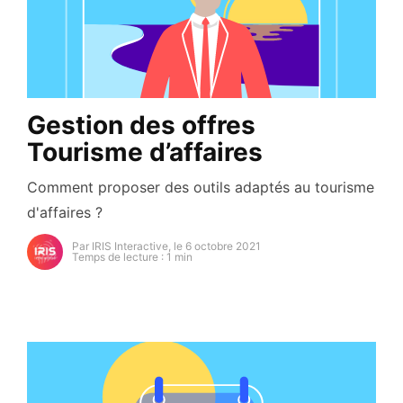
Gestion des offres
Tourisme d’affaires
Comment proposer des outils adaptés au tourisme
d'affaires ?
Par IRIS Interactive, le 6 octobre 2021
Temps de lecture : 1 min
https://secure.gravatar.com/avatar/93cb82e6d54a5d
s=96&d=mm&r=g