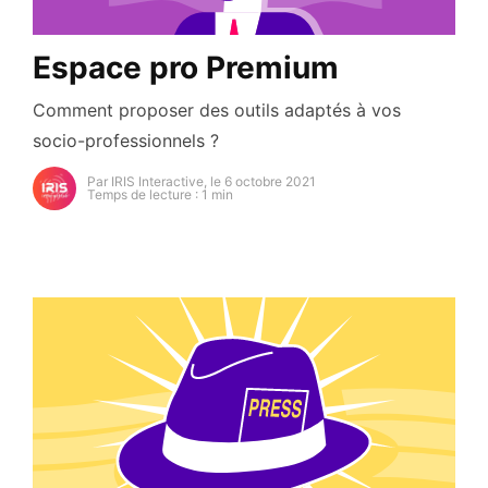
Espace pro Premium
Comment proposer des outils adaptés à vos
socio-professionnels ?
Par IRIS Interactive, le 6 octobre 2021
Temps de lecture : 1 min
https://secure.gravatar.com/avatar/93cb82e6d54a5d
s=96&d=mm&r=g