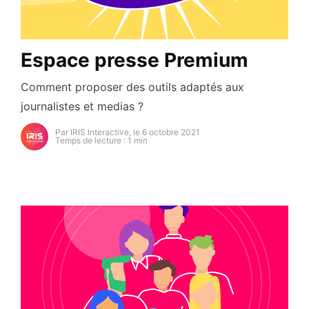
Espace presse Premium
Comment proposer des outils adaptés aux
journalistes et medias ?
Par IRIS Interactive, le 6 octobre 2021
Temps de lecture : 1 min
https://secure.gravatar.com/avatar/93cb82e6d54a5d
s=96&d=mm&r=g