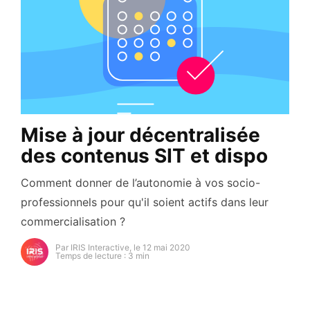
Mise à jour décentralisée
des contenus SIT et dispo
Comment donner de l’autonomie à vos socio-
professionnels pour qu'il soient actifs dans leur
commercialisation ?
Par IRIS Interactive, le 12 mai 2020
Temps de lecture : 3 min
https://secure.gravatar.com/avatar/93cb82e6d54a5d
s=96&d=mm&r=g